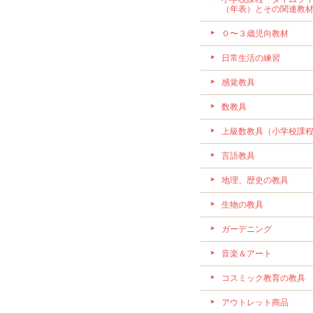
（年表）とその関連教
０〜３歳児向教材
日常生活の練習
感覚教具
数教具
上級数教具（小学校課
言語教具
地理、歴史の教具
生物の教具
ガーデニング
音楽＆アート
コスミック教育の教具
アウトレット商品