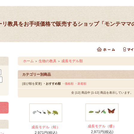
ーリ教具をお手頃価格で販売するショップ「モンテママ
ホーム
生物の教具
成長モデル類
＞
＞
カテゴリー別商品
[並び順を変更]
・おすすめ順
・価格順
・新着順
全 [12] 商品中 [1-12] 商品を表示しています。
成長モデル（蝶）
成長モデル（蛙）
2,971円(税込)
2,971円(税込)
イン