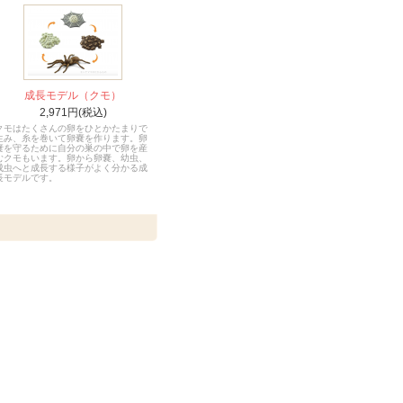
成長モデル（クモ）
2,971円(税込)
クモはたくさんの卵をひとかたまりで
生み、糸を巻いて卵嚢を作ります。卵
嚢を守るために自分の巣の中で卵を産
むクモもいます。卵から卵嚢、幼虫、
成虫へと成長する様子がよく分かる成
長モデルです。