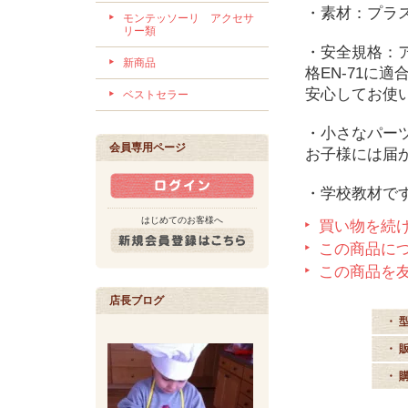
・素材：プラ
モンテッソーリ アクセサ
リー類
・安全規格：アメ
新商品
格EN-71に
安心してお使
ベストセラー
・小さなパー
会員専用ページ
お子様には届
・学校教材で
はじめてのお客様へ
買い物を続
この商品に
この商品を
店長ブログ
・ 
・ 
・ 