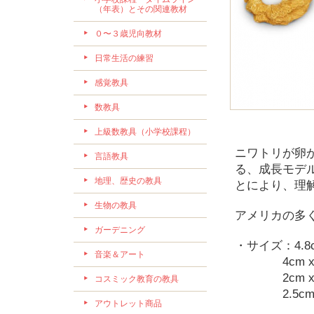
（年表）とその関連教材
０〜３歳児向教材
日常生活の練習
感覚教具
数教具
上級数教具（小学校課程）
ニワトリが卵
言語教具
る、成長モデ
地理、歴史の教具
とにより、理
生物の教具
アメリカの多
ガーデニング
・サイズ：4.8cm
音楽＆アート
4cm x 3.
2cm x 3c
コスミック教育の教具
2.5cm x 6
アウトレット商品