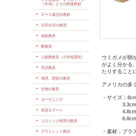
（年表）とその関連教材
０〜３歳児向教材
日常生活の練習
感覚教具
数教具
ウミガメが卵
上級数教具（小学校課程）
がよく分かる
言語教具
たりすること
地理、歴史の教具
アメリカの多
生物の教具
・サイズ：6cm x
ガーデニング
3.3cm x 
音楽＆アート
4.8cm x 
6.8cm x 
コスミック教育の教具
・素材：プラ
アウトレット商品