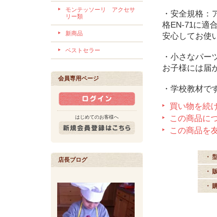
モンテッソーリ アクセサ
・安全規格：アメ
リー類
格EN-71に
新商品
安心してお使
ベストセラー
・小さなパー
お子様には届
会員専用ページ
・学校教材で
買い物を続
この商品に
はじめてのお客様へ
この商品を
・ 
店長ブログ
・ 
・ 