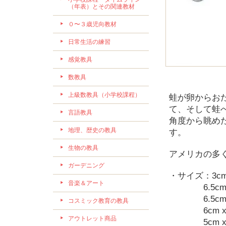
（年表）とその関連教材
０〜３歳児向教材
日常生活の練習
感覚教具
数教具
上級数教具（小学校課程）
蛙が卵からお
て、そして蛙
言語教具
角度から眺め
地理、歴史の教具
す。
生物の教具
アメリカの多
ガーデニング
・サイズ：3cm x
音楽＆アート
6.5cm x 
6.5cm x 
コスミック教育の教具
6cm x 3
アウトレット商品
5cm x 5