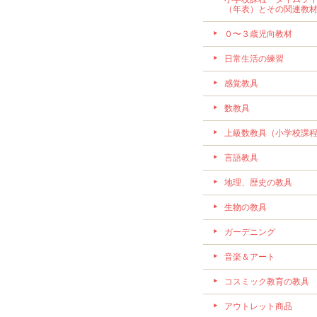
（年表）とその関連教
０〜３歳児向教材
日常生活の練習
感覚教具
数教具
上級数教具（小学校課
言語教具
地理、歴史の教具
生物の教具
ガーデニング
音楽＆アート
コスミック教育の教具
アウトレット商品