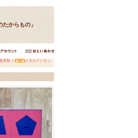
のたからもの」
教具類
メタルインセッ
＞