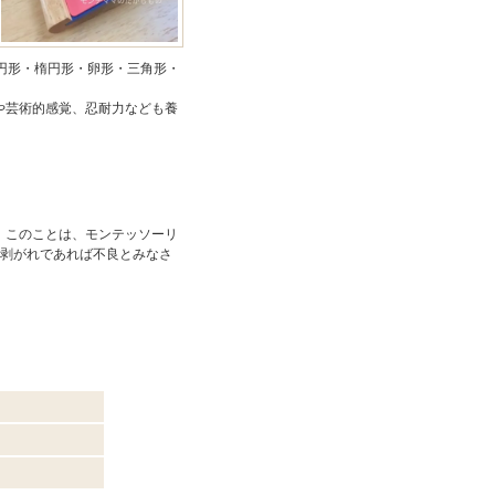
円形・楕円形・卵形・三角形・
。
や芸術的感覚、忍耐力なども養
。このことは、モンテッソーリ
装剥がれであれば不良とみなさ