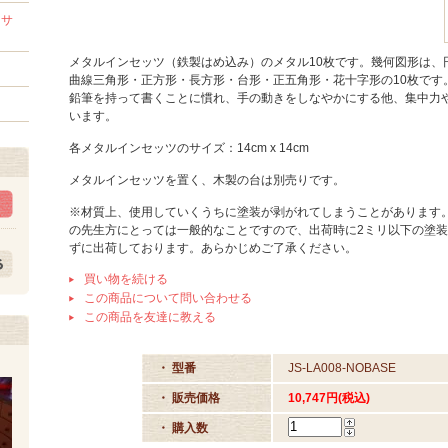
セサ
メタルインセッツ（鉄製はめ込み）のメタル10枚です。幾何図形は、
曲線三角形・正方形・長方形・台形・正五角形・花十字形の10枚です
鉛筆を持って書くことに慣れ、手の動きをしなやかにする他、集中力
います。
各メタルインセッツのサイズ：14cm x 14cm
メタルインセッツを置く、木製の台は別売りです。
※材質上、使用していくうちに塗装が剥がれてしまうことがあります
の先生方にとっては一般的なことですので、出荷時に2ミリ以下の塗
ずに出荷しております。あらかじめご了承ください。
買い物を続ける
この商品について問い合わせる
この商品を友達に教える
・ 型番
JS-LA008-NOBASE
・ 販売価格
10,747円(税込)
・ 購入数