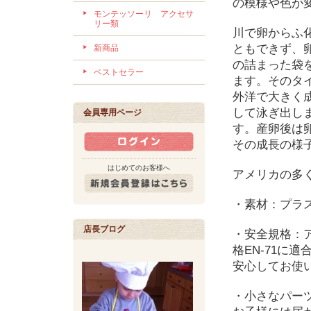
の模様や色が
モンテッソーリ アクセサ
リー類
川で卵からふ
ともできず、
新商品
の詰まった袋
ベストセラー
ます。そのタ
外洋で大きく
して泳ぎ出し
会員専用ページ
す。産卵後は
その成長の様
はじめてのお客様へ
アメリカの多
・素材：プラ
店長ブログ
・安全規格：アメ
格EN-71に
安心してお使
・小さなパー