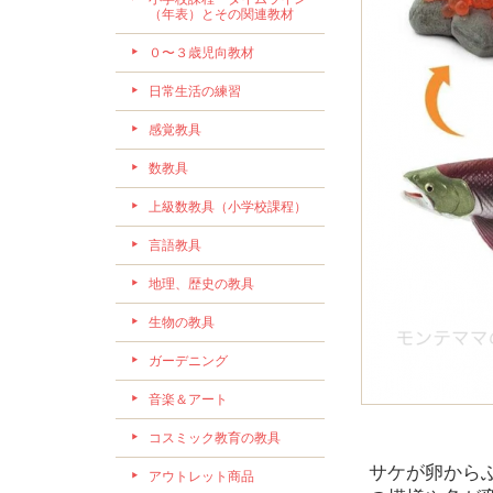
（年表）とその関連教材
０〜３歳児向教材
日常生活の練習
感覚教具
数教具
上級数教具（小学校課程）
言語教具
地理、歴史の教具
生物の教具
ガーデニング
音楽＆アート
コスミック教育の教具
サケが卵から
アウトレット商品