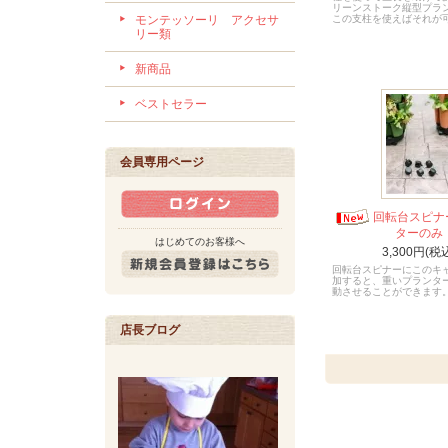
リーンストーク縦型プラ
モンテッソーリ アクセサ
この支柱を使えばそれが
リー類
新商品
ベストセラー
会員専用ページ
回転台スピナ
ターのみ
はじめてのお客様へ
3,300円(税
回転台スピナーにこのキ
加すると、重いプランタ
動させることができます
店長ブログ