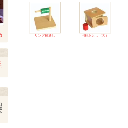
カ
リング横通し
円柱おとし（大）
く
こ
日
返
を