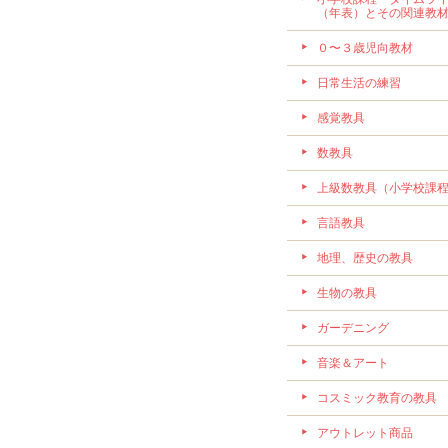
（年表）とその関連教
０〜３歳児向教材
日常生活の練習
感覚教具
数教具
上級数教具（小学校課
言語教具
地理、歴史の教具
生物の教具
ガーデニング
音楽＆アート
コスミック教育の教具
アウトレット商品