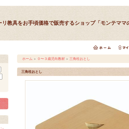
ーリ教具をお手頃価格で販売するショップ「モンテママ
ホーム
０〜３歳児向教材
三角柱おとし
＞
＞
三角柱おとし
イン