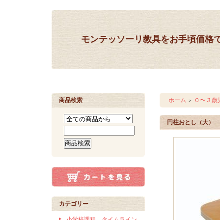
モンテッソーリ教具をお手頃価格
商品検索
ホーム
０〜３歳
＞
円柱おとし（大）
カテゴリー
小学校課程 タイムライン