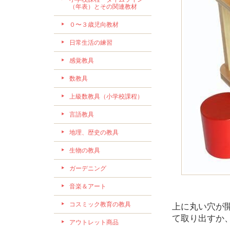
（年表）とその関連教材
０〜３歳児向教材
日常生活の練習
感覚教具
数教具
上級数教具（小学校課程）
言語教具
地理、歴史の教具
生物の教具
ガーデニング
音楽＆アート
コスミック教育の教具
上に丸い穴が
て取り出すか
アウトレット商品