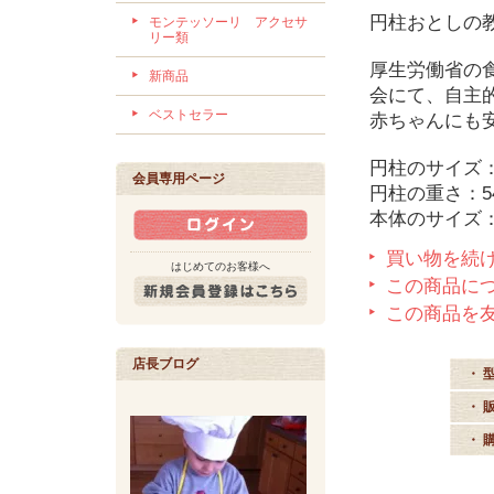
円柱おとしの
モンテッソーリ アクセサ
リー類
厚生労働省の
新商品
会にて、自主
ベストセラー
赤ちゃんにも
円柱のサイズ：直
会員専用ページ
円柱の重さ：5
本体のサイズ： 
買い物を続
はじめてのお客様へ
この商品に
この商品を
店長ブログ
・ 
・ 
・ 