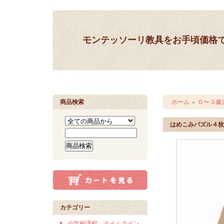
モンテッソーリ教具をお手頃価格
商品検索
ホーム
０〜３歳
＞
はめこみパズル４枚
カテゴリー
小学校課程 タイムライン