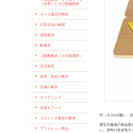
（年表）とその関連教材
０〜３歳児向教材
日常生活の練習
感覚教具
数教具
上級数教具（小学校課程）
言語教具
地理、歴史の教具
生物の教具
ガーデニング
音楽＆アート
円（大小の2種）、
コスミック教育の教具
厚生労働省の食品衛
アウトレット商品
い、塗料の安全性テ