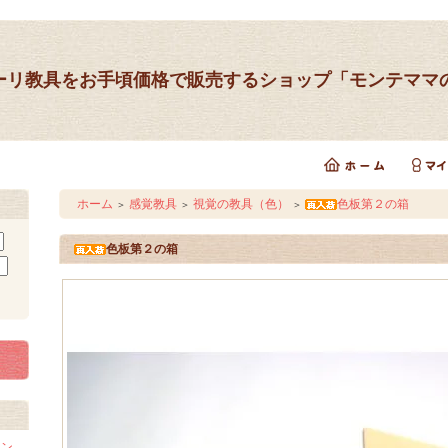
ーリ教具をお手頃価格で販売するショップ「モンテママ
ホーム
感覚教具
視覚の教具（色）
色板第２の箱
＞
＞
＞
色板第２の箱
イン