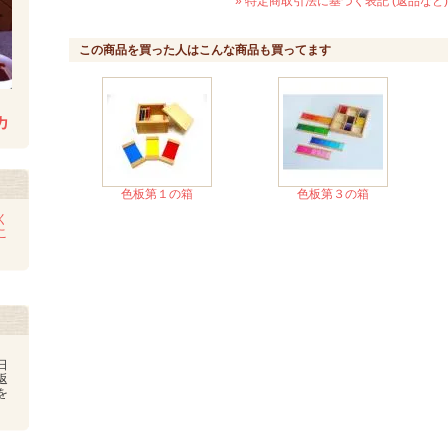
» 特定商取引法に基づく表記 (返品など)
この商品を買った人はこんな商品も買ってます
カ
色板第１の箱
色板第３の箱
く
こ
日
返
を