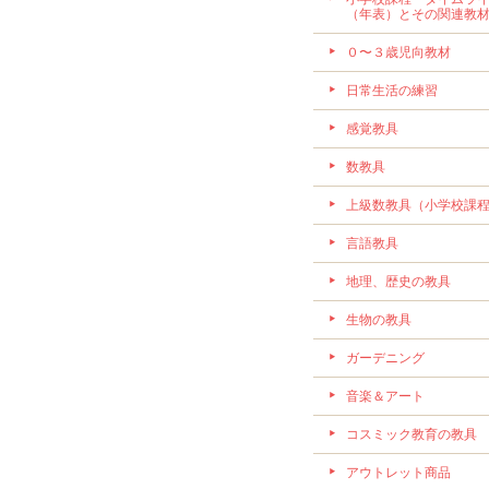
（年表）とその関連教
０〜３歳児向教材
日常生活の練習
感覚教具
数教具
上級数教具（小学校課
言語教具
地理、歴史の教具
生物の教具
ガーデニング
音楽＆アート
コスミック教育の教具
アウトレット商品