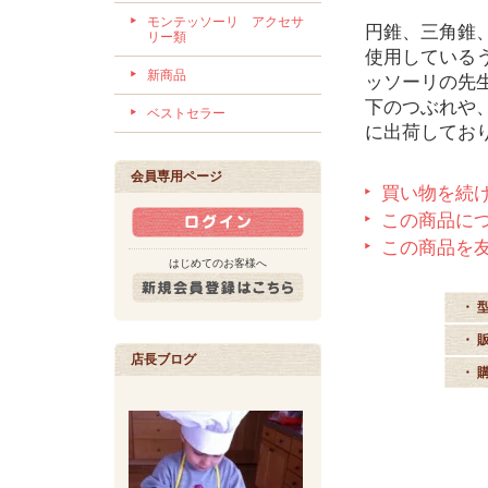
モンテッソーリ アクセサ
円錐、三角錐
リー類
使用している
新商品
ッソーリの先
下のつぶれや
ベストセラー
に出荷してお
会員専用ページ
買い物を続
この商品に
この商品を
はじめてのお客様へ
・ 
・ 
店長ブログ
・ 