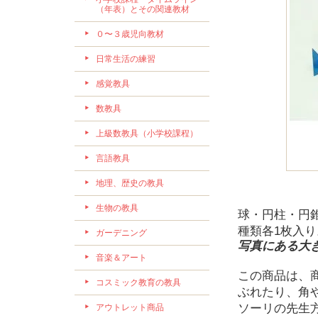
（年表）とその関連教材
０〜３歳児向教材
日常生活の練習
感覚教具
数教具
上級数教具（小学校課程）
言語教具
地理、歴史の教具
生物の教具
球・円柱・円
種類各1枚入
ガーデニング
写真にある大
音楽＆アート
この商品は、
コスミック教育の教具
ぶれたり、角
ソーリの先生
アウトレット商品