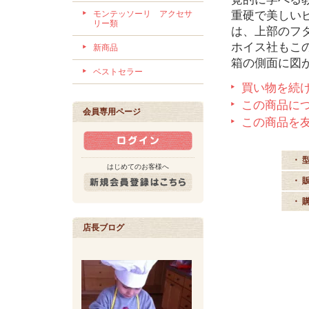
重硬で美しい
モンテッソーリ アクセサ
リー類
は、上部のフ
ホイス社もこ
新商品
箱の側面に図
ベストセラー
買い物を続
この商品に
会員専用ページ
この商品を
・ 
はじめてのお客様へ
・ 
・ 
店長ブログ