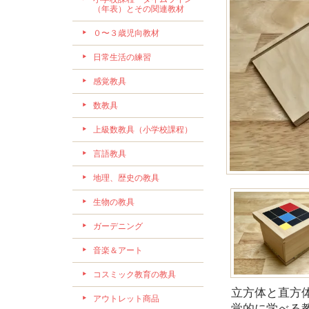
（年表）とその関連教材
０〜３歳児向教材
日常生活の練習
感覚教具
数教具
上級数教具（小学校課程）
言語教具
地理、歴史の教具
生物の教具
ガーデニング
音楽＆アート
コスミック教育の教具
立方体と直方体
アウトレット商品
覚的に学べる