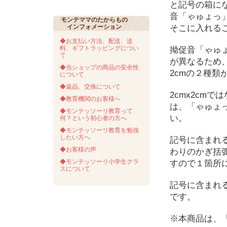
と記号の箱に
音「ゃゅょっ
モンテママのたからもの
インフォメーション
そこに入れる
◆お支払い方法、配送、送
料、ギフトラッピングについ
拗促音「ゃゅ
て
が異なるため、
◆当ショップの商品の安全性
2cmの２種
について
◆返品、交換について
2cmx2cmで
◆教育機関のお客様へ
は、「ゃゅょ
◆モンテッソーリ教育って
い。
何？という初心者の方へ
◆モンテッソーリ教育を勉強
したい方へ
記号に含まれ
◆お客様の声
わりのかぎ括
◆モンテッソーリ小学生クラ
すので１箇所
スについて
記号に含まれ
です。
※本商品は、