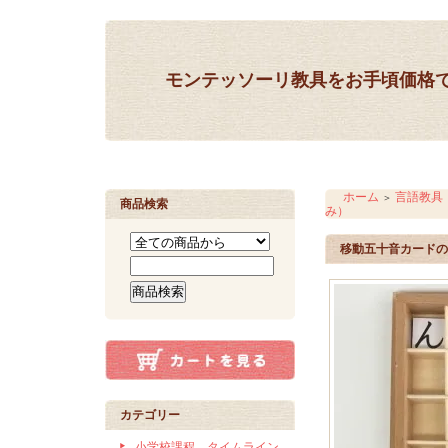
モンテッソーリ教具をお手頃価格
ホーム
言語教具
＞
商品検索
み）
移動五十音カードの
カテゴリー
小学校課程 タイムライン