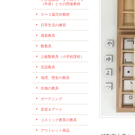
（年表）とその関連教材
０〜３歳児向教材
日常生活の練習
感覚教具
数教具
上級数教具（小学校課程）
言語教具
地理、歴史の教具
生物の教具
ガーデニング
音楽＆アート
コスミック教育の教具
アウトレット商品