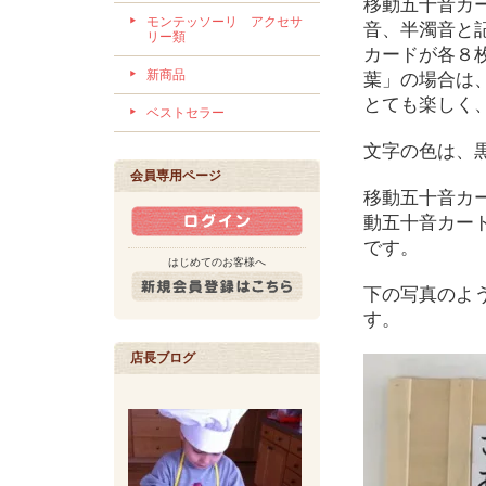
移動五十音カ
モンテッソーリ アクセサ
音、半濁音と
リー類
カードが各８
新商品
葉」の場合は
とても楽しく
ベストセラー
文字の色は、
会員専用ページ
移動五十音カ
動五十音カー
です。
はじめてのお客様へ
下の写真のよ
す。
店長ブログ