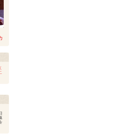
カ
く
こ
日
返
を