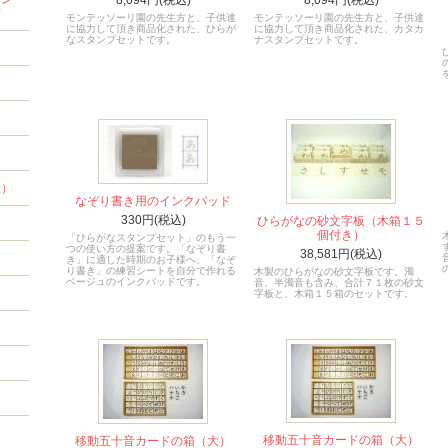
8,094円(税込)
8,094円(税込)
材
モンテッソーリ園の先生方と、子供達
モンテッソーリ園の先生方と、子供達
に協力して頂き商品化された、ひらが
に協力して頂き商品化された、カタカ
なスタンプセットです。
ナスタンプセットです。
程）
なぞり書き用のインクパッド
330円(税込)
ひらがなの砂文字板（木箱１５
個付き）
「ひらがなスタンプセット」のもう一
つの使い方の提案です。「なぞり書
38,581円(税込)
き」に適した時期のお子様へ、「なぞ
り書き」の練習シートを自分で作れる
木製のひらがなの砂文字板です。濁
ベージュのインクパッドです。
音、半濁音も含み、合計７１枚の砂文
字板と、木箱１５箱のセットです。
移動五十音カードの箱（大）
移動五十音カードの箱（大）