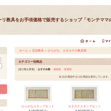
ーリ教具をお手頃価格で販売するショップ「モンテママ
ホーム
言語教具
ひらがな、カタカナの教具類
＞
＞
カテゴリー別商品
[並び順を変更]
・おすすめ順
・価格順
・新着順
全 [12] 商品中 [1-12] 商品を表示しています。
ひらがなスタンプセット
カタカナスタンプセット
イン