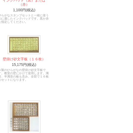
インクパッド（黒）または
（赤）
1,100円(税込)
ひらがなスタンプセットと一緒に使う
のに適したインクパッドです。黒か赤
を指定してください。
壁掛け砂文字板（１６枚）
15,175円(税込)
木製のひらがなの壁掛け砂文字板で
す。教室の壁にかけて使用します。濁
音、半濁音の板も含み、全部で１６枚
のセットになります。