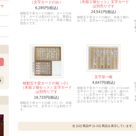
（木箱２個セット）文字カード
（文字カードのみ）
セサ
は別売りです
6,285円(税込)
24,541円(税込)
移動五十音カードの箱の、カードのみ
です。カードは表がひらがな、裏面は
移動五十音カードの箱の、木箱２個の
カタカナになっています。木箱２個は
みです。文字カードは別売りです。
別売りです。
文字並べ板
4,647円(税込)
移動五十音カードの箱（小）
（木箱２個セット）文字カード
移動五十音カードの箱（小）の３cmの
は別売りです
文字カードと一緒に使います。縦のス
リットに文字カードを一枚ずつ置い
18,733円(税込)
て、文章を作ります。文字カードが固
定されるので並べやすくなります。
移動五十音カードの箱（小）の、木箱
２個のみです。文字カードは別売りで
す。
全 [12] 商品中 [1-12] 商品を表示しています。