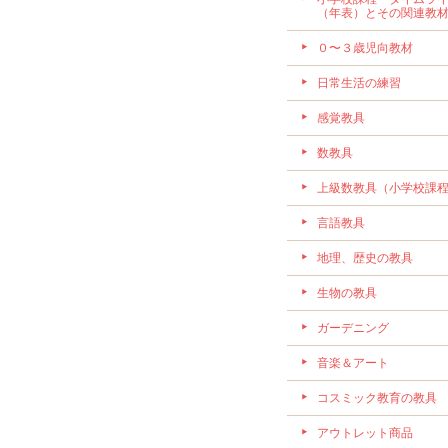
（年表）とその関連教
０〜３歳児向教材
日常生活の練習
感覚教具
数教具
上級数教具（小学校課
言語教具
地理、歴史の教具
生物の教具
ガーデニング
音楽＆アート
コスミック教育の教具
アウトレット商品