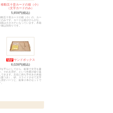
移動五十音カードの箱（小）
（文字カードのみ）
5,859円(税込)
移動五十音カードの箱（小）の、カー
ドのみです。カードは表がひらがな、
裏面はカタカナになっています。木箱
２個は別売りです。
サンドボックス
6,028円(税込)
砂を平らにしてから、鉛筆で文字を書
き、それを消す、という作業が繰り返
しできます。左右に持ち手付きの木箱
（蓋つき）、砂、スライドさせて文字
を消すパーツと、鉛筆２本のセットで
す。