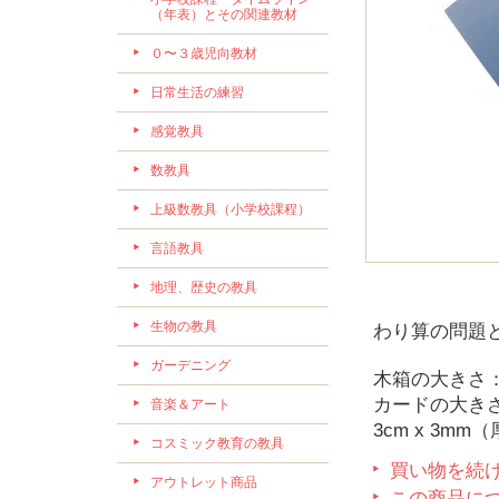
（年表）とその関連教材
０〜３歳児向教材
日常生活の練習
感覚教具
数教具
上級数教具（小学校課程）
言語教具
地理、歴史の教具
生物の教具
わり算の問題
ガーデニング
木箱の大きさ：24
カードの大きさ：
音楽＆アート
3cm x 3mm
コスミック教育の教具
買い物を続
アウトレット商品
この商品に