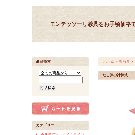
モンテッソーリ教具をお手頃価格
商品検索
ホーム
数教具
＞
＞
たし算の計算式
カテゴリー
小学校課程 タイムライン