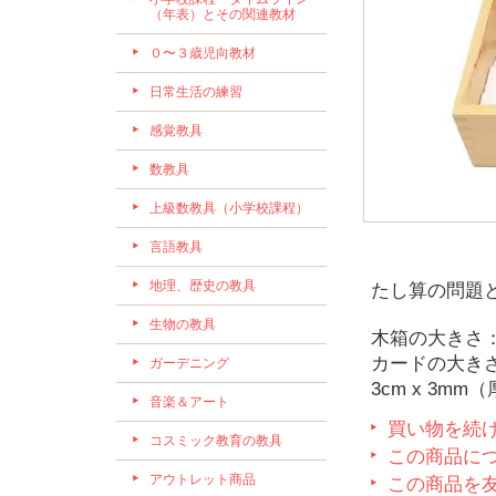
（年表）とその関連教材
０〜３歳児向教材
日常生活の練習
感覚教具
数教具
上級数教具（小学校課程）
言語教具
地理、歴史の教具
たし算の問題
生物の教具
木箱の大きさ：24
カードの大きさ：
ガーデニング
3cm x 3mm
音楽＆アート
買い物を続
コスミック教育の教具
この商品に
アウトレット商品
この商品を