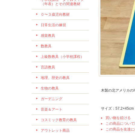
（年表）とその関連教材
０〜３歳児向教材
日常生活の練習
感覚教具
数教具
上級数教具（小学校課程）
言語教具
地理、歴史の教具
生物の教具
木製の北アメリカの
ガーデニング
サイズ：57.2×45cm
音楽＆アート
買い物を続ける
コスミック教育の教具
この商品について
この商品を友達に
アウトレット商品