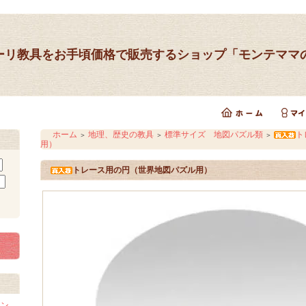
ーリ教具をお手頃価格で販売するショップ「モンテママ
ホーム
地理、歴史の教具
標準サイズ 地図パズル類
ト
＞
＞
＞
用）
トレース用の円（世界地図パズル用）
イン