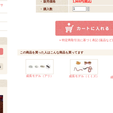
・ 販売価格
1,969円(税込)
セサ
・ 購入数
» 特定商取引法に基づく表記 (返品など)
この商品を買った人はこんな商品も買ってます
成長モデル（アリ）
成長モデル（ミミズ）