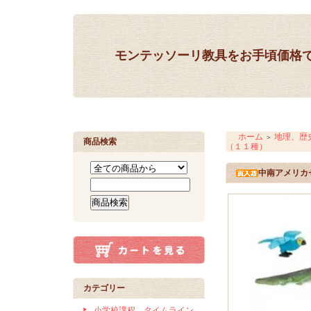
モンテッソーリ教具をお手頃価格
ホーム
地理、歴
＞
商品検索
（１１種）
中南アメリカ
カテゴリー
小学校課程 タイムライン