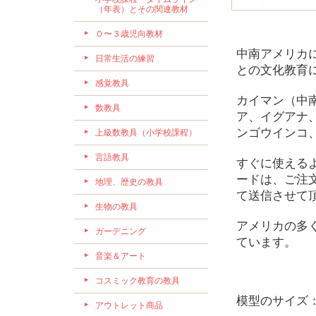
（年表）とその関連教材
０〜３歳児向教材
中南アメリカ
日常生活の練習
との文化教育
感覚教具
カイマン（中
数教具
ア、イグアナ
ンゴウインコ
上級数教具（小学校課程）
言語教具
すぐに使える
ードは、ご注
地理、歴史の教具
て送信させて
生物の教具
アメリカの多
ガーデニング
ています。
音楽＆アート
コスミック教育の教具
模型のサイズ：4c
アウトレット商品