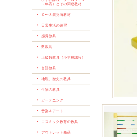
（年表）とその関連教材
０〜３歳児向教材
日常生活の練習
感覚教具
数教具
上級数教具（小学校課程）
言語教具
地理、歴史の教具
生物の教具
ガーデニング
音楽＆アート
コスミック教育の教具
アウトレット商品