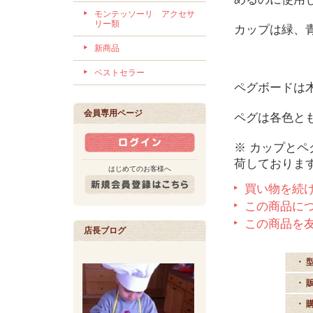
モンテッソーリ アクセサ
リー類
カップは緑、
新商品
ベストセラー
ペグボードは
会員専用ページ
ペグは各色とも
※ カップと
荷しておりま
はじめてのお客様へ
買い物を続
この商品に
この商品を
店長ブログ
・ 
・ 
・ 