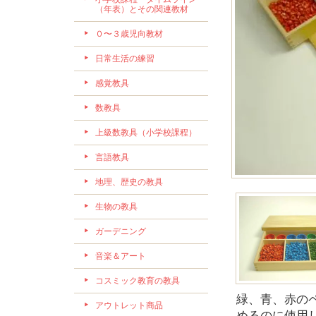
（年表）とその関連教材
０〜３歳児向教材
日常生活の練習
感覚教具
数教具
上級数教具（小学校課程）
言語教具
地理、歴史の教具
生物の教具
ガーデニング
音楽＆アート
コスミック教育の教具
緑、青、赤の
アウトレット商品
めるのに使用