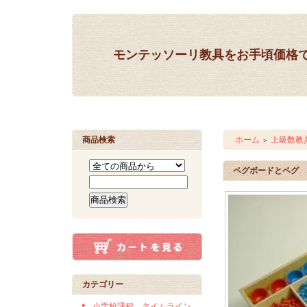
モンテッソーリ教具をお手頃価格
商品検索
ホーム
上級数教
＞
ペグボードとペグ
カテゴリー
小学校課程 タイムライン