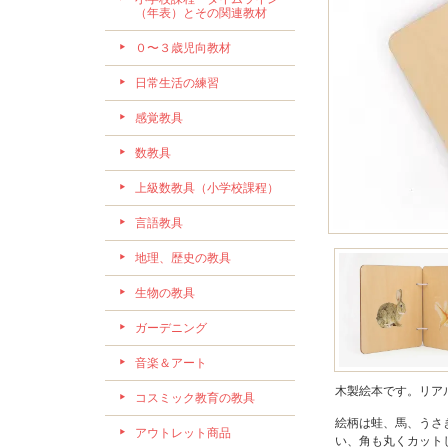
（年表）とその関連教材
０〜３歳児向教材
日常生活の練習
感覚教具
数教具
上級数教具（小学校課程）
言語教具
地理、歴史の教具
生物の教具
ガーデニング
音楽＆アート
木製絵本です。リア
コスミック教育の教具
絵柄は蛙、馬、うさ
アウトレット商品
い、角も丸くカット