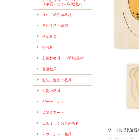
（年表）とその関連教材
０〜３歳児向教材
日常生活の練習
感覚教具
数教具
上級数教具（小学校課程）
言語教具
地理、歴史の教具
生物の教具
ガーデニング
音楽＆アート
コスミック教育の教具
ニワトリの成長過程
アウトレット商品