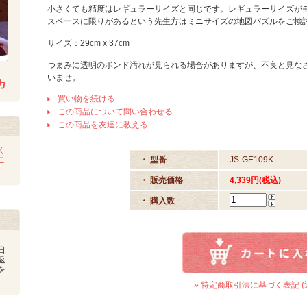
小さくても精度はレギュラーサイズと同じです。レギュラーサイズが
スペースに限りがあるという先生方はミニサイズの地図パズルをご検
サイズ：29cm x 37cm
つまみに透明のボンド汚れが見られる場合がありますが、不良と見な
いませ。
カ
買い物を続ける
この商品について問い合わせる
この商品を友達に教える
く
こ
・ 型番
JS-GE109K
・ 販売価格
4,339円(税込)
・ 購入数
日
返
を
» 特定商取引法に基づく表記 (