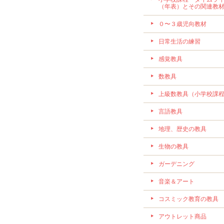
（年表）とその関連教
０〜３歳児向教材
日常生活の練習
感覚教具
数教具
上級数教具（小学校課
言語教具
地理、歴史の教具
生物の教具
ガーデニング
音楽＆アート
コスミック教育の教具
アウトレット商品