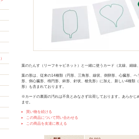
材
程）
葉のたんす（リーフキャビネット）と一緒に使うカード（太線、細線
葉の形は、従来の14種類（円形、三角形、線状、倒卵形、心臓形、ヘ
形、倒心臓形、楕円形、鉾形、針状、槍先形）に加え、新しい4種類
形）も含まれております。
※カードの裏面の汚れは不良とみなさず出荷しております。あらかじ
ませ。
買い物を続ける
この商品について問い合わせる
この商品を友達に教える