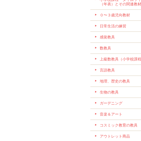
（年表）とその関連教
０〜３歳児向教材
日常生活の練習
感覚教具
数教具
上級数教具（小学校課
言語教具
地理、歴史の教具
生物の教具
ガーデニング
音楽＆アート
コスミック教育の教具
アウトレット商品