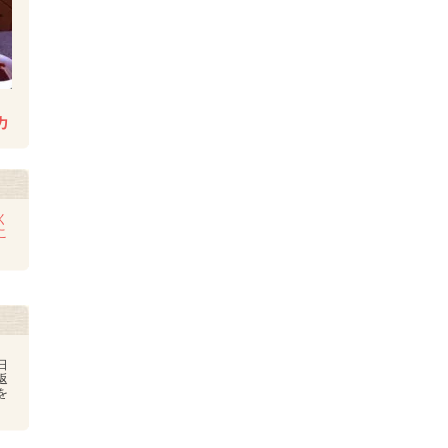
カ
く
こ
日
返
を