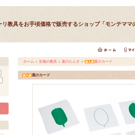
ーリ教具をお手頃価格で販売するショップ「モンテママ
ホーム
生物の教具
葉のたんす
葉のカード
＞
＞
＞
葉のカード
イン