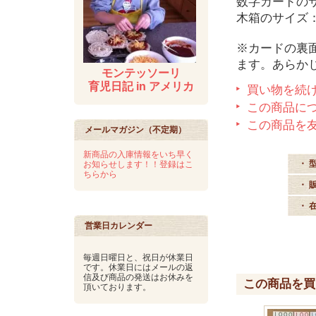
数字カードのサイズ
木箱のサイズ：16
※カードの裏
ます。あらか
モンテッソーリ
育児日記 in アメリカ
買い物を続
この商品に
この商品を
メールマガジン（不定期）
新商品の入庫情報をいち早く
・ 
お知らせします！！登録はこ
ちらから
・ 
・ 
営業日カレンダー
毎週日曜日と、祝日が休業日
です。休業日にはメールの返
信及び商品の発送はお休みを
この商品を買
頂いております。