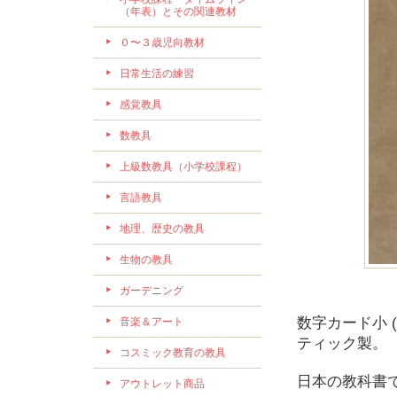
（年表）とその関連教材
０〜３歳児向教材
日常生活の練習
感覚教具
数教具
上級数教具（小学校課程）
言語教具
地理、歴史の教具
生物の教具
ガーデニング
数字カード小 (
音楽＆アート
ティック製。
コスミック教育の教具
日本の教科書
アウトレット商品