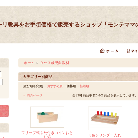
ーリ教具をお手頃価格で販売するショップ「モンテママ
ホーム
０〜３歳児向教材
＞
カテゴリー別商品
[並び順を変更]
・おすすめ順
・価格順
・新着順
＜ 前のページ
全 [30] 商品中 [25-30] 商品を表示しています。
フリップ式ふた付きコインおと
3色シリンダー入れ
し箱
イン