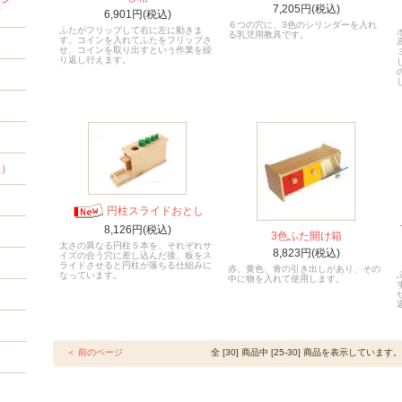
7,205円(税込)
材
6,901円(税込)
６つの穴に、3色のシリンダーを入れ
ふたがフリップして右に左に動きま
る乳児用教具です。
す。コインを入れてふたをフリップさ
せ、コインを取り出すという作業を繰
り返し行えます。
程）
円柱スライドおとし
8,126円(税込)
3色ふた開け箱
太さの異なる円柱５本を、それぞれサ
8,823円(税込)
イズの合う穴に差し込んだ後、板をス
ライドさせると円柱が落ちる仕組みに
赤、黄色、青の引き出しがあり、その
なっています。
中に物を入れて使用します。
＜ 前のページ
全 [30] 商品中 [25-30] 商品を表示しています。