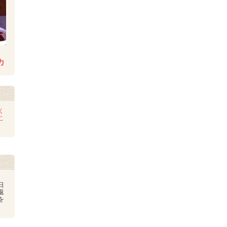
カ
く
こ
日
返
を