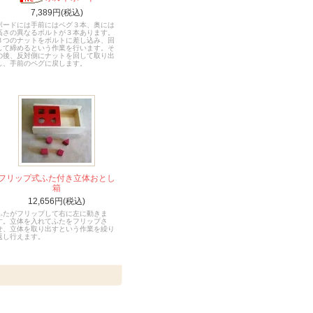
7,389円(税込)
ボードには手前にはペグ３本、奥には
高さの異なるボルトが３本あります。
３つのナットをボルトに差し込み、回
して締めるという作業を行います。そ
の後、反対側にナットを回して取り出
し、手前のペグに戻します。
フリップ式ふた付き立体おとし
箱
12,656円(税込)
ふたがフリップして右に左に動きま
す。立体を入れてふたをフリップさ
せ、立体を取り出すという作業を繰り
返し行えます。