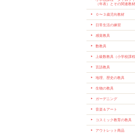
（年表）とその関連教
０〜３歳児向教材
日常生活の練習
感覚教具
数教具
上級数教具（小学校課
言語教具
地理、歴史の教具
生物の教具
ガーデニング
音楽＆アート
コスミック教育の教具
アウトレット商品