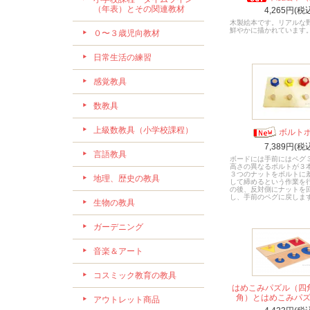
（年表）とその関連教材
4,265円(税
木製絵本です。リアルな
鮮やかに描かれています
０〜３歳児向教材
日常生活の練習
感覚教具
数教具
上級数教具（小学校課程）
ボルト
7,389円(税
言語教具
ボードには手前にはペグ
高さの異なるボルトが３
３つのナットをボルトに
地理、歴史の教具
して締めるという作業を
の後、反対側にナットを
し、手前のペグに戻しま
生物の教具
ガーデニング
音楽＆アート
コスミック教育の教具
はめこみパズル（四
角）とはめこみパ
アウトレット商品