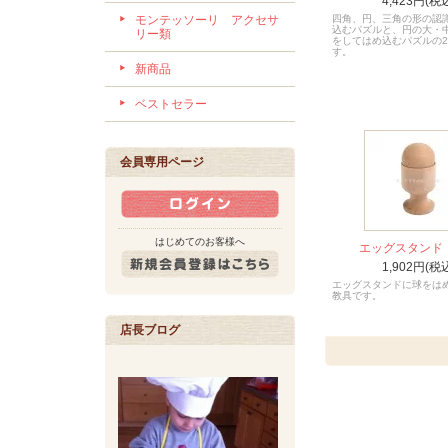
4,423円(税
モンテッソーリ アクセサ
四角、円、三角の形の認
込むパズルと、円の大・
リー類
をしてはめ込むパズルの
す。
新商品
ベストセラー
会員専用ページ
はじめてのお客様へ
エッグスタンド
1,902円(税
エッグスタンドに球をは
教具です。
店長ブログ