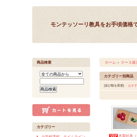
モンテッソーリ教具をお手頃価格
商品検索
ホーム
０〜３歳
＞
カテゴリー別商品
[並び順を変更]
・おす
カテゴリー
木製絵本（
小学校課程 タイムライン