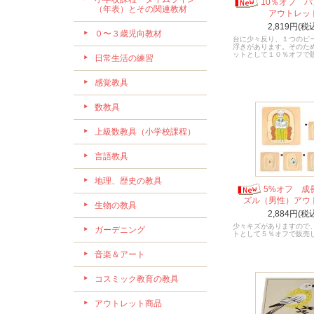
10％オフ 
（年表）とその関連教材
アウトレッ
2,819円(税
０〜３歳児向教材
台に少々反り、１つのピ
浮きがあります。そのた
ットとして１０％オフで
日常生活の練習
感覚教具
数教具
上級数教具（小学校課程）
言語教具
地理、歴史の教具
5%オフ 成
ズル（男性）アウ
生物の教具
2,884円(税
少々キズがありますので
ガーデニング
トとして５％オフで販売
音楽＆アート
コスミック教育の教具
アウトレット商品