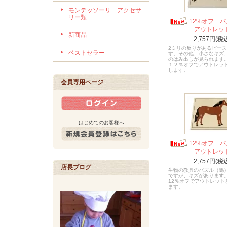
モンテッソーリ アクセサ
リー類
12%オフ 
アウトレッ
新商品
2,757円(税
2ミリの反りがあるピー
ベストセラー
す。その他、小さなキズ
のはみ出しが見られます
１２％オフでアウトレッ
します。
会員専用ページ
はじめてのお客様へ
12%オフ 
アウトレッ
2,757円(税
店長ブログ
生物の教具のパズル（馬
ですが、キズがあります
12％オフでアウトレット
ます。