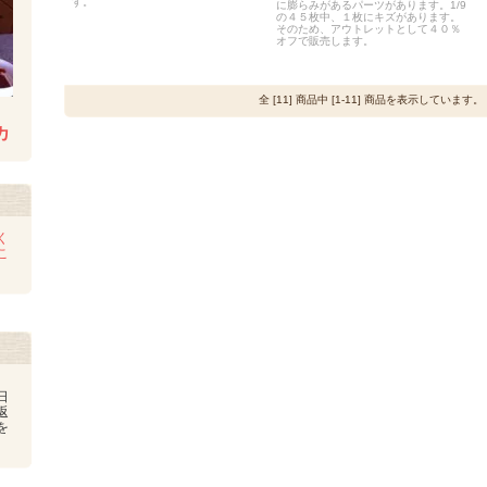
す。
に膨らみがあるパーツがあります。1/9
の４５枚中、１枚にキズがあります。
そのため、アウトレットとして４０％
オフで販売します。
全 [11] 商品中 [1-11] 商品を表示しています。
カ
く
こ
日
返
を