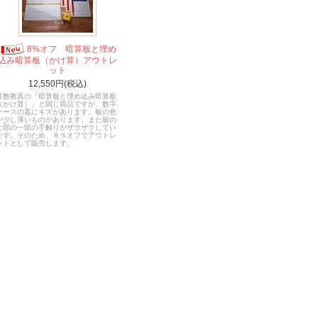
8%オフ 暗算板と埋め
込み暗算板（かけ算）アウトレ
ット
12,550円(税込)
算数教具の「暗算板と埋め込み暗算板
（かけ算）」と同じ商品ですが、数字
ケースの蓋にキズがあります。板の色
が少し薄いものがあります。また板の
上部の一部の手触りがザラザラしてい
ます。そのため、８％オフでアウトレ
ットとして販売します。