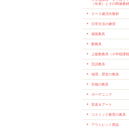
（年表）とその関連教
０〜３歳児向教材
日常生活の練習
感覚教具
数教具
上級数教具（小学校課
言語教具
地理、歴史の教具
生物の教具
ガーデニング
音楽＆アート
コスミック教育の教具
アウトレット商品