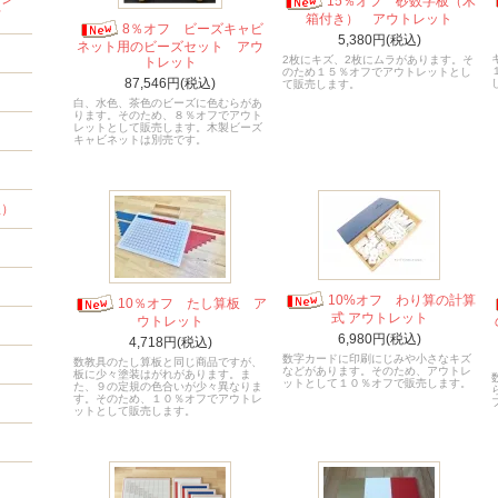
15％オフ 砂数字板（木
材
箱付き） アウトレット
8％オフ ビーズキャビ
5,380円(税込)
ネット用のビーズセット アウ
2枚にキズ、2枚にムラがあります。そ
トレット
のため１５％オフでアウトレットとし
87,546円(税込)
て販売します。
白、水色、茶色のビーズに色むらがあ
ります。そのため、８％オフでアウト
レットとして販売します。木製ビーズ
キャビネットは別売です。
程）
10%オフ わり算の計算
10％オフ たし算板 ア
式 アウトレット
ウトレット
6,980円(税込)
4,718円(税込)
数字カードに印刷にじみや小さなキズ
数教具のたし算板と同じ商品ですが、
などがあります。そのため、アウトレ
板に少々塗装はがれがあります。ま
ットとして１０％オフで販売します。
た、９の定規の色合いが少々異なりま
す。そのため、１０％オフでアウトレ
ットとして販売します。