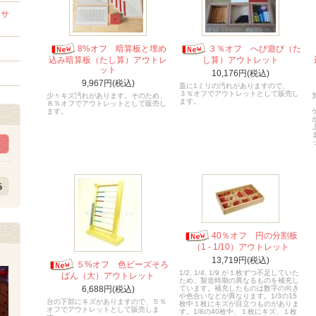
セサ
8%オフ 暗算板と埋め
３％オフ へび遊び（た
込み暗算板（たし算）アウトレ
し算）アウトレット
ット
10,176円(税込)
9,967円(税込)
蓋に1ミリの汚れがありますので、
３％オフでアウトレットとして販売し
少々キズ汚れがあります。そのため、
ます。
８％オフでアウトレットとして販売し
ます。
40％オフ 円の分割板
（1 - 1/10）アウトレット
13,719円(税込)
５%オフ 色ビーズそろ
1/2, 1/4, 1/9 が１枚ずつ不足していた
ばん（大）アウトレット
ため、製造時期の異なるものを補充し
6,688円(税込)
ています。補充したものは数字の向き
や色合いなどが異なります。1/3の15
台の下部にキズがありますので、５％
枚中１枚にキズが目立つものがありま
オフでアウトレットとして販売しま
す。1/8の40枚中、１枚にキズ、１枚