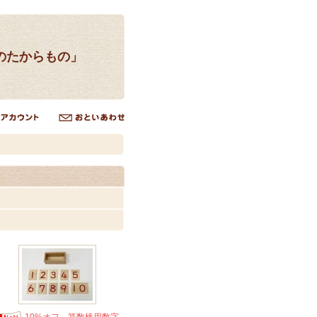
のたからもの」
10%オフ 算数棒用数字