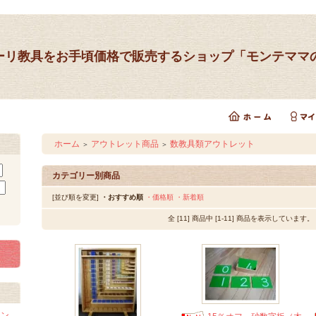
ーリ教具をお手頃価格で販売するショップ「モンテママ
ホーム
アウトレット商品
数教具類アウトレット
＞
＞
カテゴリー別商品
[並び順を変更]
・おすすめ順
・価格順
・新着順
全 [11] 商品中 [1-11] 商品を表示しています。
イン