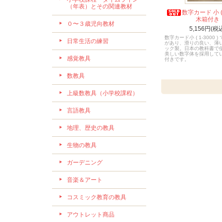
（年表）とその関連教材
数字カード 小 (
木箱付き
０〜３歳児向教材
5,156円(税
数字カード小 ( 1-3000 
日常生活の練習
があり、滑りの良い、薄
ック製。日本の教科書で
美しい数字体を採用して
感覚教具
付きです。
数教具
上級数教具（小学校課程）
言語教具
地理、歴史の教具
生物の教具
ガーデニング
音楽＆アート
コスミック教育の教具
アウトレット商品