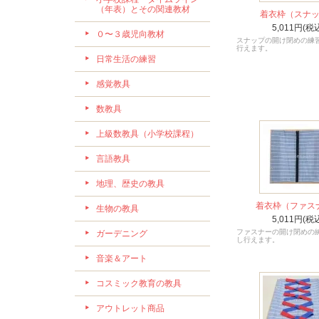
（年表）とその関連教材
着衣枠（スナ
5,011円(税
０〜３歳児向教材
スナップの開け閉めの練
行えます。
日常生活の練習
感覚教具
数教具
上級数教具（小学校課程）
言語教具
地理、歴史の教具
着衣枠（ファス
生物の教具
5,011円(税
ファスナーの開け閉めの
ガーデニング
し行えます。
音楽＆アート
コスミック教育の教具
アウトレット商品