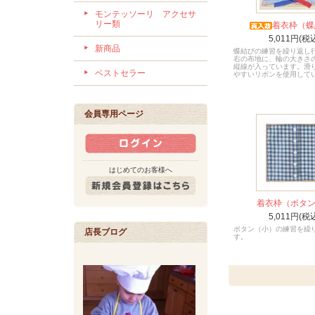
モンテッソーリ アクセサ
リー類
着衣枠（蝶
5,011円(税
新商品
蝶結びの練習を繰り返し
右の布地に、輪の大きさ
縦線が入っています。滑
ベストセラー
やすいリボンを使用して
会員専用ページ
はじめてのお客様へ
着衣枠（ボタ
5,011円(税
ボタン（小）の練習を繰
店長ブログ
す。