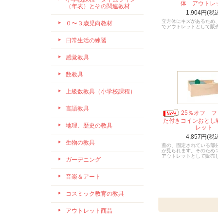
体 アウトレ
（年表）とその関連教材
1,904円(税
立方体にキズがあるため
０〜３歳児向教材
でアウトレットとして販
日常生活の練習
感覚教具
数教具
上級数教具（小学校課程）
言語教具
25％オフ 
た付きコインおとし
地理、歴史の教具
レット
4,857円(税
生物の教具
蓋の、固定されている部
が見られます。そのため
アウトレットとして販売
ガーデニング
音楽＆アート
コスミック教育の教具
アウトレット商品