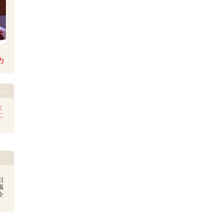
カ
く
こ
日
返
を