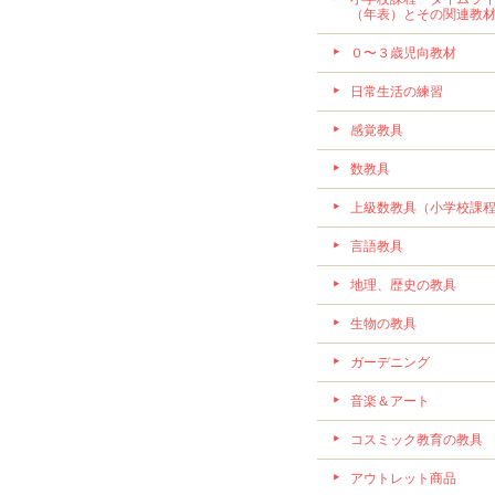
（年表）とその関連教
０〜３歳児向教材
日常生活の練習
感覚教具
数教具
上級数教具（小学校課
言語教具
地理、歴史の教具
生物の教具
ガーデニング
音楽＆アート
コスミック教育の教具
アウトレット商品