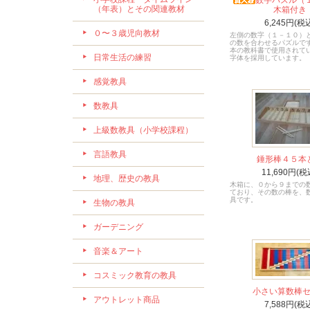
数字パズル（
（年表）とその関連教材
木箱付き
6,245円(税
０〜３歳児向教材
左側の数字（１－１０）
の数を合わせるパズルです
本の教科書で使用されて
日常生活の練習
字体を採用しています。
感覚教具
数教具
上級数教具（小学校課程）
言語教具
錘形棒４５本
11,690円(税
地理、歴史の教具
木箱に、０から９までの
ており、その数の棒を、
具です。
生物の教具
ガーデニング
音楽＆アート
コスミック教育の教具
小さい算数棒
アウトレット商品
7,588円(税