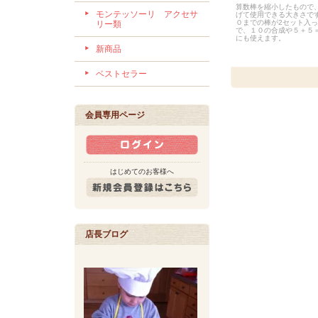
算数棒を縮小したもので
モンテッソーリ アクセサ
げて使用できる大きさで
０までの棒が2セット入
リー類
で、１０の合成や５＋５
にも使えます。
新商品
ベストセラー
会員専用ページ
はじめてのお客様へ
店長ブログ