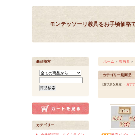
モンテッソーリ教具をお手頃価格
商品検索
ホーム
数教具
＞
＞
カテゴリー別商品
[並び順を変更]
・おす
カテゴリー
小学校課程 タイムライン